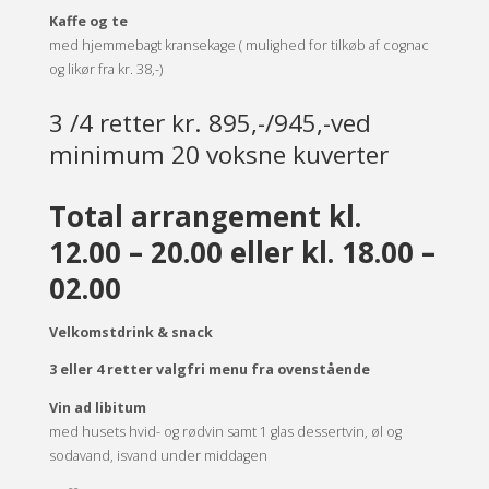
Kaffe og te
med hjemmebagt kransekage ( mulighed for tilkøb af cognac
og likør fra kr. 38,-)
3 /4 retter kr. 895,-/945,-ved
minimum 20 voksne kuverter
Total arrangement kl.
12.00 – 20.00 eller kl. 18.00 –
02.00
Velkomstdrink & snack
3 eller 4 retter valgfri menu fra ovenstående
Vin ad libitum
med husets hvid- og rødvin samt 1 glas dessertvin, øl og
sodavand, isvand under middagen