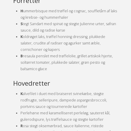
Forretter
H
ummerbisque med trøffel og cognac, souffletårn af laks
og krebse- og hummerhaler
S
tegt Sandart med spinat og stegte Julienne urter, safran
sauce, dild og radise karse
K
oldrøget laks, trøffel honning dressing, plukkede
salater, crudite af radiser og agurker samt æble,
cornichoner og kapers
B
resaula penslet med trøffelolie, grillet artiskok hjerte,
soltørret tomater, plukkede salater, grøn pesto og
balsamico glace
Hovedretter
K
alvefilet i duet med braiseret svinekæbe, stegte
rodfrugte, selleripure, dampede aspargesbroccoli,
portvins sauce og tournerede kartofler
P
erlehøne med karamelliseret perleløg, sauteret kål,
gulerodspure, lys trøffelsauce og stegte kartofler
R
osa stegt oksemørbrad, sauce Italienne, ristede