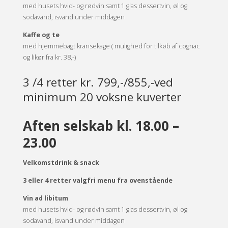
med husets hvid- og rødvin samt 1 glas dessertvin, øl og
sodavand, isvand under middagen
Kaffe og te
med hjemmebagt kransekage ( mulighed for tilkøb af cognac
og likør fra kr. 38,-)
3 /4 retter kr. 799,-/855,-ved
minimum 20 voksne kuverter
Aften selskab kl. 18.00 –
23.00
Velkomstdrink & snack
3 eller 4 retter valgfri menu fra ovenstående
Vin ad libitum
med husets hvid- og rødvin samt 1 glas dessertvin, øl og
sodavand, isvand under middagen