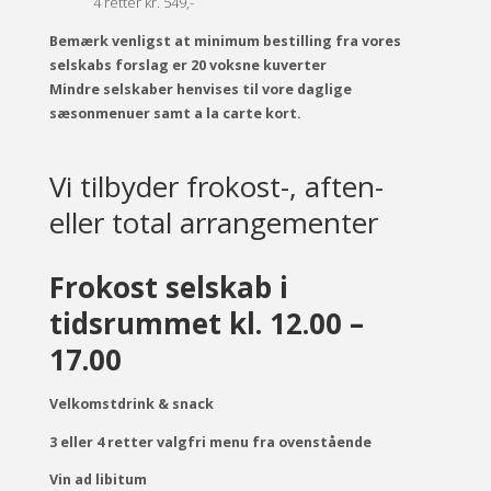
4 retter kr. 549,-
Bemærk venligst at minimum bestilling fra vores
selskabs forslag er 20 voksne kuverter
Mindre selskaber henvises til vore daglige
sæsonmenuer samt a la carte kort.
Vi tilbyder frokost-, aften-
eller total arrangementer
Frokost selskab i
tidsrummet kl. 12.00 –
17.00
Velkomstdrink & snack
3 eller 4 retter valgfri menu fra ovenstående
Vin ad libitum