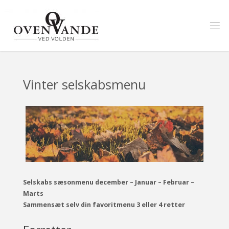
Skip
to
content
Vinter selskabsmenu
Selskabs sæsonmenu december – Januar – Februar –
Marts
Sammensæt selv din favoritmenu 3 eller 4 retter