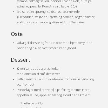
svampe, saltbagt selleri, bønner i baconsvøb, pure på
spinat og persille, Pom Anna ( tillæg kr. 25,-)
B
raiseret let sprængt spidsbryst, tournerede
gulerødder, stegte courgette og svampe, bagte tomater,
kraftig braiseret sauce, gratineret Pom Duchaise
Oste
Udvalg af danske og franske oste med hjemmesyltede
nødder og oliven samt smørristet rugbrød
Dessert
O
ven Vandes dessert tallerken
med variation af små desserter
L
etfrossen fransk chokoladekage med vanilje parfait og
bær kompot
P
andekager med rørt vanilje parfait og karamelliseret
appelsin sauce, appelsin filet og sprød nøde krokant
3 retter kr. 499,-