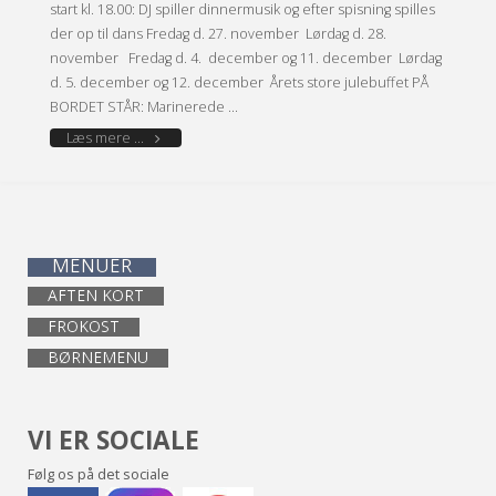
start kl. 18.00: DJ spiller dinnermusik og efter spisning spilles
der op til dans Fredag d. 27. november Lørdag d. 28.
november Fredag d. 4. december og 11. december Lørdag
d. 5. december og 12. december Årets store julebuffet PÅ
BORDET STÅR: Marinerede …
"JULEFROKOST
Læs mere ...
2026"
MENUER
AFTEN KORT
FROKOST
BØRNEMENU
VI ER SOCIALE
Følg os på det sociale