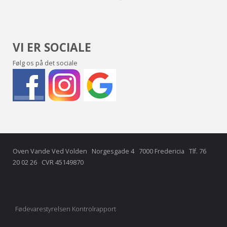
VI ER SOCIALE
Følg os på det sociale
Oven Vande Ved Volden Norgesgade 4 7000 Fredericia Tlf.
76
20 02 26
CVR 45149870
Fødevarestyrelsen Kontrolrapport