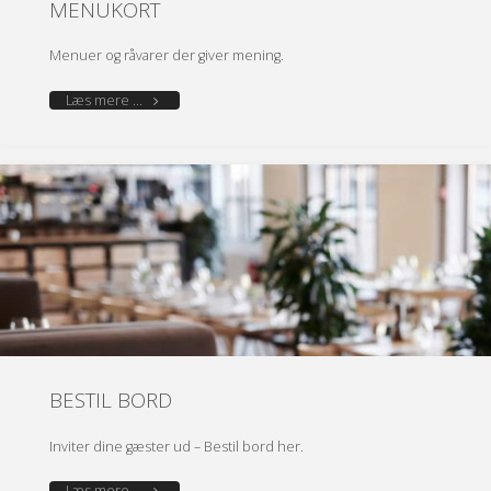
MENUKORT
Menuer og råvarer der giver mening.
"MENUKORT"
Læs mere ...
BESTIL BORD
Inviter dine gæster ud – Bestil bord her.
"BESTIL
Læs mere ...